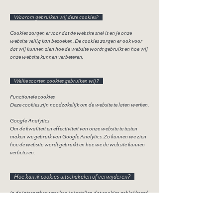
Waarom gebruiken wij deze cookies
?
Cookies zorgen ervoor dat de website snel is en je onze
website veilig kan bezoeken. De cookies zorgen er ook voor
dat wij kunnen zien hoe de website wordt gebruikt en hoe wij
onze website kunnen verbeteren.
Welke soorten cookies gebruiken wij
?
Functionele cookies
Deze cookies zijn noodzakelijk om de website te laten werken.
Google Analytics
Om de kwaliteit en effectiviteit van onze website te testen
maken we gebruik van Google Analytics. Zo kunnen we zien
hoe de website wordt gebruikt en hoe we de website kunnen
verbeteren.
Hoe kan ik cookies uitschakelen of verwijderen
?
In de internetbrowser kan je instellen dat cookies geblokkeerd
worden. Het verschilt per browser hoe je dit kan instellen, de
meeste browsers geven hier uitleg over in de help-functie. Als
je cookies blokkeert, kan het zijn dat onze website minder