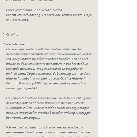
voorvallen rond 1800 verzameld.
Ledenvergadering - Aanwezig 60 leden
Bericht van verhindering: Hans Nauta, Harmen Westra, Hayo
en Ans Haitsma.
Opening
Mededelingen
De vereniging onderhoudt steeds betere relaties met het
gemeentebestuur en enkele ambtenaren waardoor we vaak in
een vroeg stadium bij zaken worden betrokken. Een positief
uitvloeisel daarvan is dat we het souterrain van het stadhuis
(het oude stemlokaal) mogen betrekken als vergader- en
archiefruimte. De gemeente heeft de bedoeling om meerdere
historische clubs hier een plek te geven. Ook het Historisch
Centrum Franeker (HCF) heeft er zijn intrek genomen (zie
verder agendapunt 4).
De gemeente heeft ons betrokken bij o.m. de herinrichting van
de Breedeplaats en de reconstructie van het Vliet. Over de
cultuurnota zullen we de komende periode ons zegje mogen
doen. Dat we bij zaken worden betrokken wil nog niet zeggen
dat we onze zin krijgen...
We wensen het bestuur uit te breiden met twee leden die
nieuwe expertise inbrengen zoals monumentale architectuur