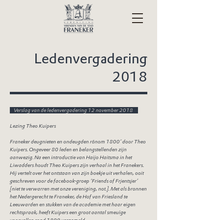
Ledenvergadering
2018
Verslag van de ledenvergadering 12 november 2018
Lezing Theo Kuipers
Franeker deugnieten en ondeugden rônom 1800’ door Theo
Kuipers. Ongeveer 80 leden en belangstellenden zijn
aanwezig. Na een introductie van Haijo Haitsma in het
Liwadders houdt Theo Kuipers zijn verhaal in het Franekers.
Hij vertelt over het ontstaan van zijn boekje uit verhalen, ooit
geschreven voor de facebook-groep ‘Friends of Frjentsjer’
[niet te verwarren met onze vereniging, not.]. Met als bronnen
het Nedergerecht te Franeker, de Hof van Friesland te
Leeuwarden en stukken van de academie met haar eigen
rechtspraak, heeft Kuipers een groot aantal smeuïge