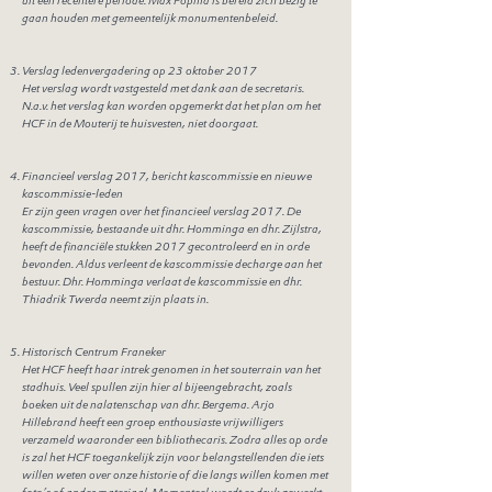
uit een recentere periode. Max Popma is bereid zich bezig te
gaan houden met gemeentelijk monumentenbeleid.
Verslag ledenvergadering op 23 oktober 2017
Het verslag wordt vastgesteld met dank aan de secretaris.
N.a.v. het verslag kan worden opgemerkt dat het plan om het
HCF in de Mouterij te huisvesten, niet doorgaat.
Financieel verslag 2017, bericht kascommissie en nieuwe
kascommissie-leden
Er zijn geen vragen over het financieel verslag 2017. De
kascommissie, bestaande uit dhr. Homminga en dhr. Zijlstra,
heeft de financiële stukken 2017 gecontroleerd en in orde
bevonden. Aldus verleent de kascommissie decharge aan het
bestuur. Dhr. Homminga verlaat de kascommissie en dhr.
Thiadrik Twerda neemt zijn plaats in.
Historisch Centrum Franeker
Het HCF heeft haar intrek genomen in het souterrain van het
stadhuis. Veel spullen zijn hier al bijeengebracht, zoals
boeken uit de nalatenschap van dhr. Bergema. Arjo
Hillebrand heeft een groep enthousiaste vrijwilligers
verzameld waaronder een bibliothecaris. Zodra alles op orde
is zal het HCF toegankelijk zijn voor belangstellenden die iets
willen weten over onze historie of die langs willen komen met