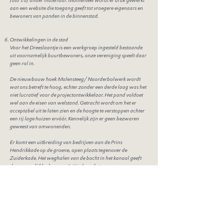
foto’s of ander materiaal. Momenteel wordt er druk gewerkt
aan een website die toegang geeft tot vroegere eigenaars en
bewoners van panden in de binnenstad.
Ontwikkelingen in de stad
Voor het Dreeslaantje is een werkgroep ingesteld bestaande
uit voornamelijk buurtbewoners, onze vereniging speelt daar
geen rol in.
De nieuwbouw hoek Molensteeg/ Noorderbolwerk wordt
wat ons betreft te hoog, echter zonder een derde laag was het
niet lucratief voor de projectontwikkelaar. Het pand voldoet
wel aan de eisen van welstand. Getracht wordt om het er
acceptabel uit te laten zien en de hoogte te verstoppen achter
een rij lage huizen ervóór. Kennelijk zijn er geen bezwaren
geweest van omwonenden.
Er komt een uitbreiding van bedrijven aan de Prins
Hendrikkade op de groene, open plaats tegenover de
Zuiderkade. Het weghalen van de bocht in het kanaal geeft
daar mogelijkheden voor. Initieel zou het gaan om een
strakke, dichte wand maar er komen nieuwe tekeningen. We
houden een vinger aan de pols. Het project is te groot om een
procedure te starten. (Rollingswier heeft een nieuwe loods
laten bouwen maar dat is niet waar het hier om gaat.)
We willen werk maken van een verlichtingsplan: er is nu een